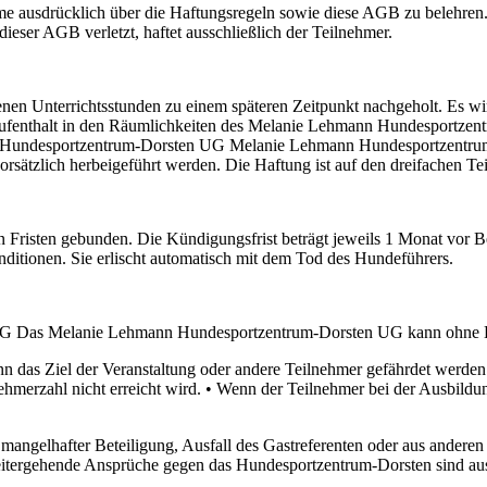
 ausdrücklich über die Haftungsregeln sowie diese AGB zu belehren. F
eser AGB verletzt, haftet ausschließlich der Teilnehmer.
lenen Unterrichtsstunden zu einem späteren Zeitpunkt nachgeholt. Es w
enthalt in den Räumlichkeiten des Melanie Lehmann Hundesportzentru
ann Hundesportzentrum-Dorsten UG Melanie Lehmann Hundesportzent
rsätzlich herbeigeführt werden. Die Haftung ist auf den dreifachen T
an Fristen gebunden. Die Kündigungsfrist beträgt jeweils 1 Monat vor B
ditionen. Sie erlischt automatisch mit dem Tod des Hundeführers.
G Das Melanie Lehmann Hundesportzentrum-Dorsten UG kann ohne Einh
nn das Ziel der Veranstaltung oder andere Teilnehmer gefährdet werde
nehmerzahl nicht erreicht wird. • Wenn der Teilnehmer bei der Ausbil
elhafter Beteiligung, Ausfall des Gastreferenten oder aus anderen 
 Weitergehende Ansprüche gegen das Hundesportzentrum-Dorsten sind au