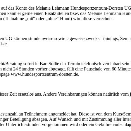
, auf das Konto des Melanie Lehmann Hundesportzentrum-Dorsten UG,
nehmen kann er gerne einen Ersatz stellen bzw. das Melanie Lehmann H
eben (Teilnahme „mit" oder „ohne" Hund) wird diese verrechnet.
 UG können stundenweise sowie tageweise zwecks Trainings, Seminar
iste.
t/Beratung sofort in Bar. Sollte ein Termin telefonisch vereinbart sei
n nicht 24 Stunden vorher abgesagt, fällt eine Pauschale von 60 Minute
mepage www.hundesportzentrum-dorsten.de.
dieser Zeit ersatzlos aus. Andere Vereinbarungen können natürlich vom
indestanzahl an Teilnehmern angemeldet hat. Diese ist von dem Kurs/
er Beteiligung absagen. Auf Wunsch und mit Zustimmung aller Intere
er Unterrichtsstunden vorgenommen wird oder ein Gebührenaufschlag f