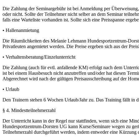
Die Zahlung der Seminargebühr ist bei Anmeldung per Überweisung
oder nicht. Sollte der Teilnehmer nicht selber an dem Seminar teil
falls eine Warteliste vorhanden ist. Sollte sich eine Preisspanne erg
• Hallenanmietung
Die Räumlichkeiten des Melanie Lehmann Hundesportzentrum-Dorsten
Privatleuten angemietet werden. Die Preise ergeben sich aus der Preisl
• Verhaltensberatung/Einzelunterricht
Die Zahlung (auch für evtl. anfallende KM) erfolgt nach dem Unterrich
ist bei einem Hausbesuch nicht anzutreffen und/oder hat diesen Termi
Abgerechnet wird nach der gültigen Preisausschreibung auf der Ho
• Urlaub
Den Trainern stehen 6 Wochen Urlaub/Jahr zu. Das Training fällt in 
§ 4. Mindestteilnehmerzahl
Der Unterricht kann in der Regel nur stattfinden, wenn sich eine M
Hundesportzentrum-Dorsten UG kann Kurse/Seminare wegen zu gering
Teilnehmerzahl durchgeführt werden, indem entweder eine Kürzung d