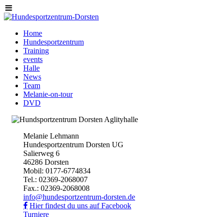
Home
Hundesportzentrum
Training
events
Halle
News
Team
Melanie-on-tour
DVD
Melanie Lehmann
Hundesportzentrum Dorsten UG
Salierweg 6
46286 Dorsten
Mobil: 0177-6774834
Tel.: 02369-2068007
Fax.: 02369-2068008
info@hundesportzentrum-dorsten.de
Hier findest du uns auf Facebook
Turniere