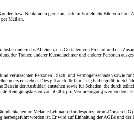
den bzw. Neukunden gerne an, sich im Vorfeld ein Bild von ihrer Ar
 per Mail an.
en. Insbesondere das Ableinen, das Gestatten von Freilauf und das Z
hrdung der Trainer, anderer Kursteilnehmer und anderer Personen ausge
nem Hund verursachten Personen-, Sach- und Vermögensschäden sowie 
nehmers entstehen. Dies gilt auch für fahrlässig herbeigeführte Schäde
Beisein der Ausbilder) entstehen sowie für Schäden, die durch teil
hende Reinigungskosten von 50,00€ pro Verunreinigung werden dem Tei
 Räumlichkeiten im Melanie Lehmann Hundesportzentrum-Dorsten UG) k
g herbeigeführt worden ist. Er wird auf Einhaltung der AGBs und der