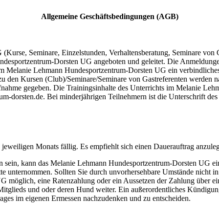
Allgemeine Geschäftsbedingungen (AGB)
urse, Seminare, Einzelstunden, Verhaltensberatung, Seminare von Ga
ndesportzentrum-Dorsten UG angeboten und geleitet. Die Anmeldungen
m Melanie Lehmann Hundesportzentrum-Dorsten UG ein verbindliches
 den Kursen (Club)/Seminare/Seminare von Gastreferenten werden 
ufnahme gegeben. Die Trainingsinhalte des Unterrichts im Melanie Le
orsten.de. Bei minderjährigen Teilnehmern ist die Unterschrift des ges
eweiligen Monats fällig. Es empfiehlt sich einen Dauerauftrag anzule
den sein, kann das Melanie Lehmann Hundesportzentrum-Dorsten UG ei
te unternommen. Sollten Sie durch unvorhersehbare Umstände nicht in de
öglich, eine Ratenzahlung oder ein Aussetzen der Zahlung über einen
itglieds und oder deren Hund weiter. Ein außerordentliches Kündigung
rages im eigenen Ermessen nachzudenken und zu entscheiden.