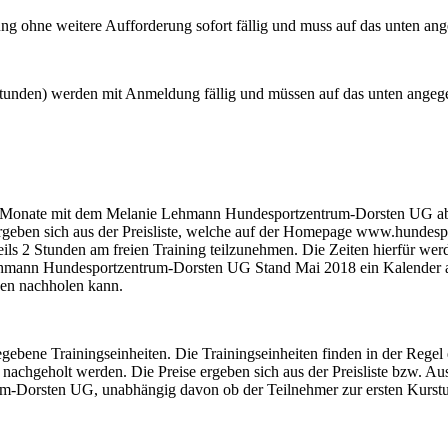
g ohne weitere Aufforderung sofort fällig und muss auf das unten a
 Stunden) werden mit Anmeldung fällig und müssen auf das unten ange
18 Monate mit dem Melanie Lehmann Hundesportzentrum-Dorsten UG abz
rgeben sich aus der Preisliste, welche auf der Homepage www.hundesp
ils 2 Stunden am freien Training teilzunehmen. Die Zeiten hierfür we
ann Hundesportzentrum-Dorsten UG Stand Mai 2018 ein Kalender an
nden nachholen kann.
gebene Trainingseinheiten. Die Trainingseinheiten finden in der Reg
chgeholt werden. Die Preise ergeben sich aus der Preisliste bzw. Au
Dorsten UG, unabhängig davon ob der Teilnehmer zur ersten Kurstunde