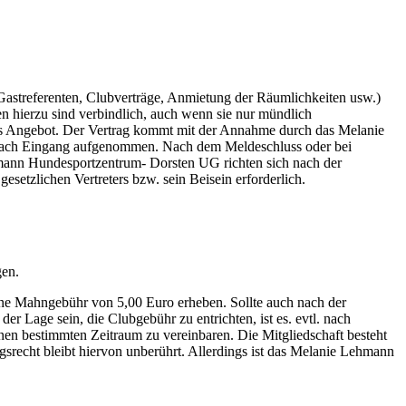
streferenten, Clubverträge, Anmietung der Räumlichkeiten usw.)
 hierzu sind verbindlich, auch wenn sie nur mündlich
 Angebot. Der Vertrag kommt mit der Annahme durch das Melanie
nach Eingang aufgenommen. Nach dem Meldeschluss oder bei
hmann Hundesportzentrum- Dorsten UG richten sich nach der
etzlichen Vertreters bzw. sein Beisein erforderlich.
gen.
ne Mahngebühr von 5,00 Euro erheben. Sollte auch nach der
r Lage sein, die Clubgebühr zu entrichten, ist es. evtl. nach
 bestimmten Zeitraum zu vereinbaren. Die Mitgliedschaft besteht
srecht bleibt hiervon unberührt. Allerdings ist das Melanie Lehmann