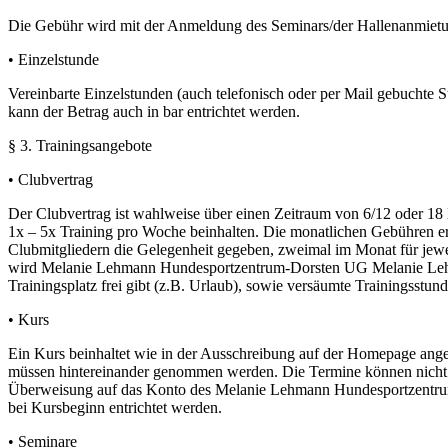
Die Gebühr wird mit der Anmeldung des Seminars/der Hallenanmietun
• Einzelstunde
Vereinbarte Einzelstunden (auch telefonisch oder per Mail gebuchte
kann der Betrag auch in bar entrichtet werden.
§ 3. Trainingsangebote
• Clubvertrag
Der Clubvertrag ist wahlweise über einen Zeitraum von 6/12 oder 
1x – 5x Training pro Woche beinhalten. Die monatlichen Gebühren e
Clubmitgliedern die Gelegenheit gegeben, zweimal im Monat für jewe
wird Melanie Lehmann Hundesportzentrum-Dorsten UG Melanie Lehm
Trainingsplatz frei gibt (z.B. Urlaub), sowie versäumte Trainingsstu
• Kurs
Ein Kurs beinhaltet wie in der Ausschreibung auf der Homepage ange
müssen hintereinander genommen werden. Die Termine können nicht na
Überweisung auf das Konto des Melanie Lehmann Hundesportzentrum-
bei Kursbeginn entrichtet werden.
• Seminare