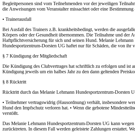
Begleitpersonen sind vom Teilnehmenden vor der jeweiligen Teilnahme
die Anweisungen vom Veranstalter missachtet oder eine Bestimmung di
• Trainerausfall
Bei Ausfall des Trainers z.B. krankheitsbedingt, werden die ausgefal
Körpers oder der Gesundheit übernommen. Die Teilnahme und der Auf
Haftpflichtversicherung für sich und seinen Hund. Melanie Lehm
Hundesportzentrum-Dorsten UG haftet nur für Schäden, die von ihr vo
§ 7 Kündigung der Mitgliedschaft
Die Kündigung des Clubvertrages hat schriftlich zu erfolgen und ist 
Kündigung jeweils um ein halbes Jahr zu den dann geltenden Preiskon
§ 8 Rücktritt
Rücktritt durch das Melanie Lehmann Hundesportzentrum-Dorsten U
• Teilnehmer vertragswidrig (Hausordnung) verhält, insbesondere we
Hund den Impfschutz verloren hat. • Wenn die gebotene Mindestteil
verstößt.
Das Melanie Lehmann Hundesportzentrum-Dorsten UG kann wegen mang
zurücktreten. In diesem Fall werden geleistete Zahlungen erstattet.