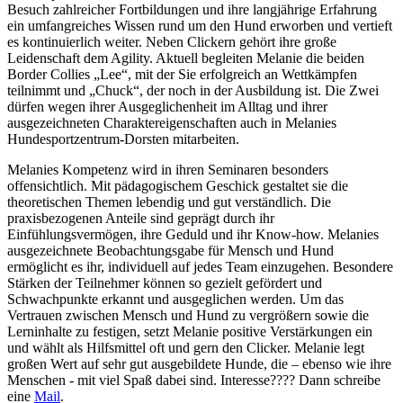
Besuch zahlreicher Fortbildungen und ihre langjährige Erfahrung
ein umfangreiches Wissen rund um den Hund erworben und vertieft
es kontinuierlich weiter. Neben Clickern gehört ihre große
Leidenschaft dem Agility. Aktuell begleiten Melanie die beiden
Border Collies „Lee“, mit der Sie erfolgreich an Wettkämpfen
teilnimmt und „Chuck“, der noch in der Ausbildung ist. Die Zwei
dürfen wegen ihrer Ausgeglichenheit im Alltag und ihrer
ausgezeichneten Charaktereigenschaften auch in Melanies
Hundesportzentrum-Dorsten mitarbeiten.
Melanies Kompetenz wird in ihren Seminaren besonders
offensichtlich. Mit pädagogischem Geschick gestaltet sie die
theoretischen Themen lebendig und gut verständlich. Die
praxisbezogenen Anteile sind geprägt durch ihr
Einfühlungsvermögen, ihre Geduld und ihr Know-how. Melanies
ausgezeichnete Beobachtungsgabe für Mensch und Hund
ermöglicht es ihr, individuell auf jedes Team einzugehen. Besondere
Stärken der Teilnehmer können so gezielt gefördert und
Schwachpunkte erkannt und ausgeglichen werden. Um das
Vertrauen zwischen Mensch und Hund zu vergrößern sowie die
Lerninhalte zu festigen, setzt Melanie positive Verstärkungen ein
und wählt als Hilfsmittel oft und gern den Clicker. Melanie legt
großen Wert auf sehr gut ausgebildete Hunde, die – ebenso wie ihre
Menschen - mit viel Spaß dabei sind. Interesse???? Dann schreibe
eine
Mail
.