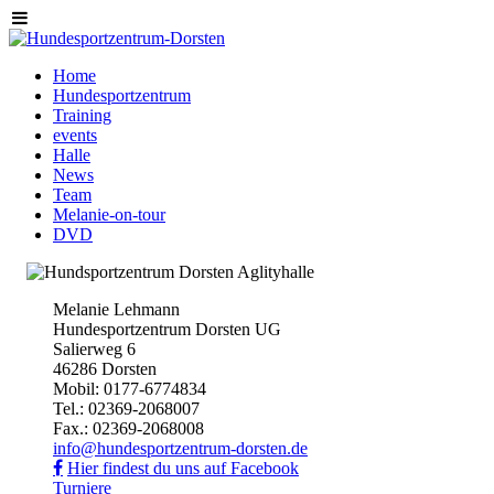
Home
Hundesportzentrum
Training
events
Halle
News
Team
Melanie-on-tour
DVD
Melanie Lehmann
Hundesportzentrum Dorsten UG
Salierweg 6
46286 Dorsten
Mobil: 0177-6774834
Tel.: 02369-2068007
Fax.: 02369-2068008
info@hundesportzentrum-dorsten.de
Hier findest du uns auf Facebook
Turniere