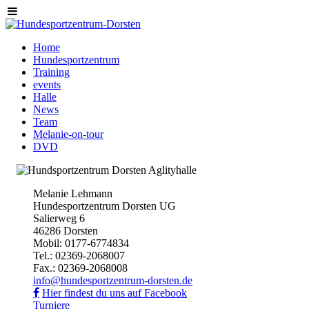
Home
Hundesportzentrum
Training
events
Halle
News
Team
Melanie-on-tour
DVD
Melanie Lehmann
Hundesportzentrum Dorsten UG
Salierweg 6
46286 Dorsten
Mobil: 0177-6774834
Tel.: 02369-2068007
Fax.: 02369-2068008
info@hundesportzentrum-dorsten.de
Hier findest du uns auf Facebook
Turniere